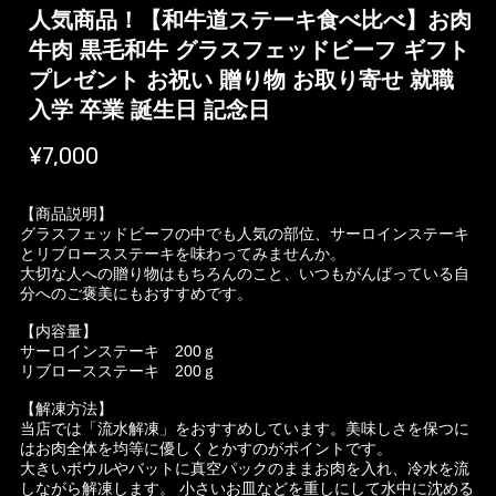
人気商品！【和牛道ステーキ食べ比べ】お肉
牛肉 黒毛和牛 グラスフェッドビーフ ギフト
プレゼント お祝い 贈り物 お取り寄せ 就職
入学 卒業 誕生日 記念日
¥7,000
【商品説明】
グラスフェッドビーフの中でも人気の部位、サーロインステーキ
とリブロースステーキを味わってみませんか。
大切な人への贈り物はもちろんのこと、いつもがんばっている自
分へのご褒美にもおすすめです。
【内容量】
サーロインステーキ 200ｇ
リブロースステーキ 200ｇ
【解凍方法】
当店では「流水解凍」をおすすめしています。美味しさを保つに
はお肉全体を均等に優しくとかすのがポイントです。
大きいボウルやバットに真空パックのままお肉を入れ、冷水を流
しながら解凍します。 小さいお皿などを重しにして水中に沈める