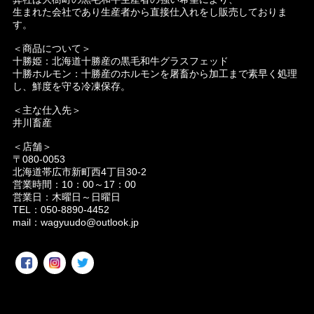
生まれた会社であり生産者から直接仕入れをし販売しておりま
す。
＜商品について＞
十勝姫：北海道十勝産の黒毛和牛グラスフェッド
十勝ホルモン：十勝産のホルモンを屠畜から加工まで素早く処理
し、鮮度を守る冷凍保存。
＜主な仕入先＞
井川畜産
＜店舗＞
〒080-0053
北海道帯広市新町西4丁目30-2
営業時間：10：00～17：00
営業日：木曜日～日曜日
TEL：050-8890-4452
mail：
wagyuudo@outlook.jp