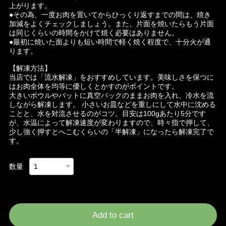
上がります。
●その為、一度お肉を置いてからひっくり返すまでの間は、焼き
加減をよくチェックしましょう。また、片面を焼いたらもう片面
は同じくらいの時間をかけて焼く必要はありません。
●最初に焼いた面よりも短い時間で軽く焼く程度で、十分火が通
ります。
【解凍方法】
当店では「流水解凍」をおすすめしています。美味しさを保つに
はお肉全体を均等に優しくとかすのがポイントです。
大きいボウルやバットに真空パックのままお肉を入れ、冷水を流
しながら解凍します。 小さいお皿などを重しにして水中に沈める
ことと、水を対流させるのがコツ。目安は100gあたり5分です
が、水温によって解凍速度が変わりますので、時々指で押して、
少し強く押すとへこむくらいの「半解凍」になったら解凍完了で
す。
数量
International shipping available
Add to cart