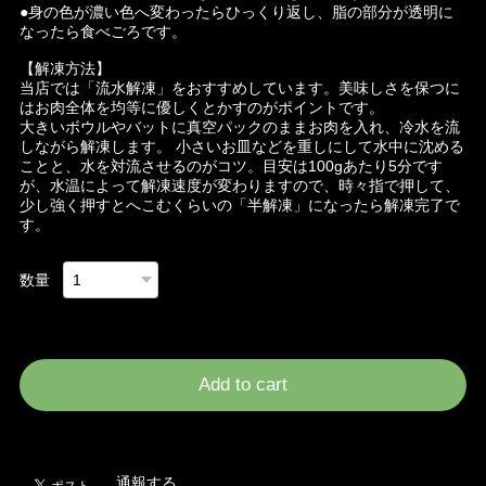
●身の色が濃い色へ変わったらひっくり返し、脂の部分が透明に
なったら食べごろです。
【解凍方法】
当店では「流水解凍」をおすすめしています。美味しさを保つに
はお肉全体を均等に優しくとかすのがポイントです。
大きいボウルやバットに真空パックのままお肉を入れ、冷水を流
しながら解凍します。 小さいお皿などを重しにして水中に沈める
ことと、水を対流させるのがコツ。目安は100gあたり5分です
が、水温によって解凍速度が変わりますので、時々指で押して、
少し強く押すとへこむくらいの「半解凍」になったら解凍完了で
す。
数量
International shipping available
Add to cart
日本国内にお住まいの方向け
通報する