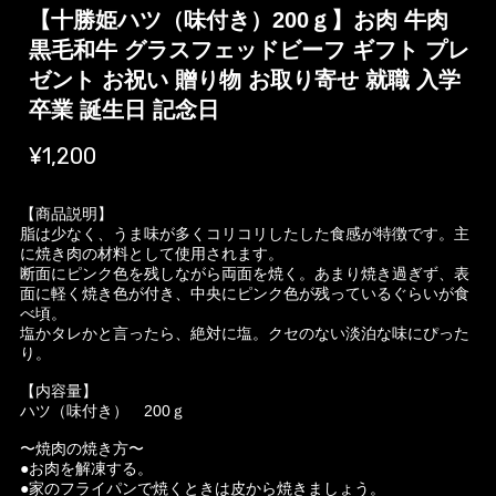
【十勝姫ハツ（味付き）200ｇ】お肉 牛肉
黒毛和牛 グラスフェッドビーフ ギフト プレ
ゼント お祝い 贈り物 お取り寄せ 就職 入学
卒業 誕生日 記念日
¥1,200
【商品説明】
脂は少なく、うま味が多くコリコリしたした食感が特徴です。主
に焼き肉の材料として使用されます。
断面にピンク色を残しながら両面を焼く。あまり焼き過ぎず、表
面に軽く焼き色が付き、中央にピンク色が残っているぐらいが食
べ頃。
塩かタレかと言ったら、絶対に塩。クセのない淡泊な味にぴった
り。
【内容量】
ハツ（味付き） 200ｇ
〜焼肉の焼き方〜
●お肉を解凍する。
●家のフライパンで焼くときは皮から焼きましょう。