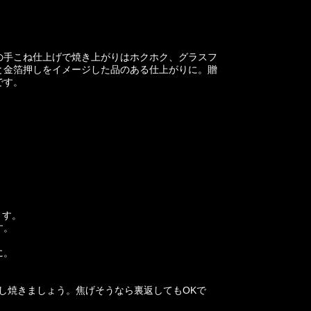
の手こね仕上げで焼き上がりはホクホク、グラスフ
と金箔押しをイメージした品のある仕上がりに。贈
です。
。
ます。
す。
に。
し焼きましょう。焦げそうなら裏返してもOKで