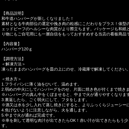
【商品説明】
和牛道ハンバーグが新しくなりました！
素材となる牛肉部位の選定や挽き肉の粒感にこだわりをプラス！俵型
ェッドビーフのヘルシーな肉質がより際立ちます。パッケージも和紙
り物にもご自宅用にも一層自信をもっておすすめする当店の看板商品
【内容量】
ハンバーグ120ｇ
【調理方法】
＜解凍方法＞
凍ったままのハンバーグを皿の上にのせ、冷蔵庫で解凍してください
＜焼き方＞
1.フライパンに薄く油をひいて、温めます。
2.弱めの中火にしてハンバーグをのせ、片面に焼き色が付くまで焼き
※ハンバーグの真ん中をくぼませると、中まで火が通りやすくなりま
3.裏返したら、ごく弱火にして、フタをします。
※酒又は水を少し入れて蒸し焼きにすると、よりふっくらジューシー
4.焦げないように注意しながら、火を通します。
5.中まで火が通れば完成です。
※串を刺して透明な肉汁が出てきたらOK！赤い汁が出てきたらもう少
す。