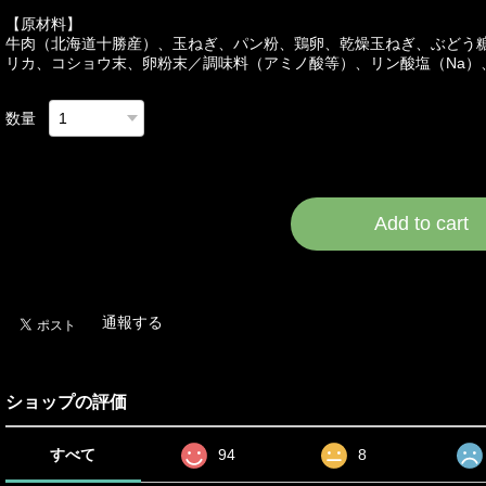
【原材料】
牛肉（北海道十勝産）、玉ねぎ、パン粉、鶏卵、乾燥玉ねぎ、ぶどう
リカ、コショウ末、卵粉末／調味料（アミノ酸等）、リン酸塩（Na）
数量
International shipping a
Add to cart
日本国内にお住まいの
通報する
ショップの評価
すべて
94
8