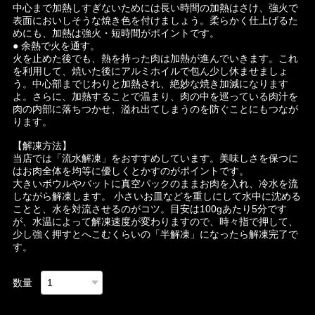
中心まで加熱しすぎないためには長い時間の加熱はさけ、強火で
表面においしそうな焼き色を付けましょう。柔らかく仕上げるた
めにも、加熱は強火・短時間がポイントです。
● 余熱で火を通す。
火を止めた後でも、熱を持った肉は加熱が進んでいきます。これ
を利用して、焼いた後にアルミホイルで包ん少し休ませましょ
う。中心部までじわりと加熱され、絶妙な焼き加減になります
よ。さらに、加熱することで温まり、肉の中を巡っている肉汁を
肉の内部に落ちつかせ、溢れ出てしまうのを防ぐことにもつなが
ります。
【解凍方法】
当店では「流水解凍」をおすすめしています。美味しさを保つに
はお肉全体を均等に優しくとかすのがポイントです。
大きいボウルやバットに真空パックのままお肉を入れ、冷水を流
しながら解凍します。 小さいお皿などを重しにして水中に沈める
ことと、水を対流させるのがコツ。目安は100gあたり5分です
が、水温によって解凍速度が変わりますので、時々指で押して、
少し強く押すとへこむくらいの「半解凍」になったら解凍完了で
す。
数量