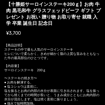
【十勝姫サーロインステーキ200ｇ】お肉 牛
肉 黒毛和牛 グラスフェッドビーフ ギフト プ
レゼント お祝い 贈り物 お取り寄せ 就職 入
学 卒業 誕生日 記念日
¥3,700
【商品説明】
ステーキの中で最も人気のサーロインステーキ
ヒレについで柔らかく、きめが細かく脂の上質な旨みをともなっ
た牛の最高部位のひとつです。
【内容量】
サーロインステーキ 200ｇ
〜ステーキの焼き方〜
● お肉を解凍する。
● 塩コショウは直前に。
塩を振るとお肉の内部の水分が表面に引き出されます。塩を振っ
てから焼くまでの時間が長いと、うまみ成分とともにお肉内部の
水分が流出します。塩は焼く直前に振りましょう。
● 強火で短時間加熱。